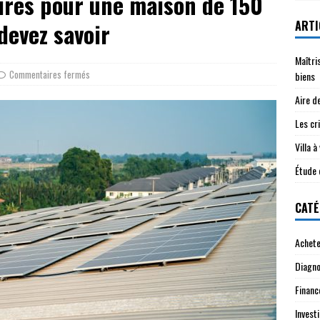
ires pour une maison de 150
ARTI
devez savoir
Maîtri
Commentaires fermés
biens
Aire d
Les cri
Villa 
Étude 
CATÉ
Achete
Diagno
Financ
Investi