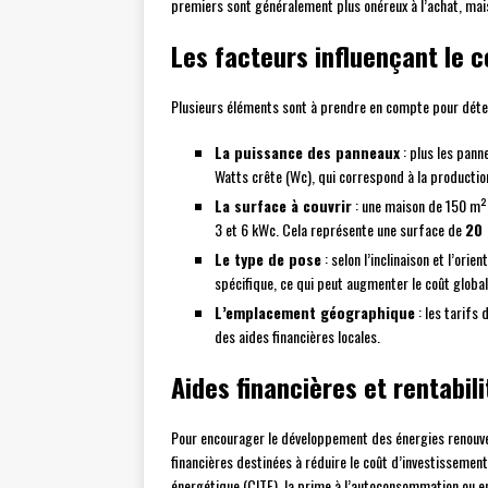
premiers sont généralement plus onéreux à l’achat, mai
Les facteurs influençant le 
Plusieurs éléments sont à prendre en compte pour déterm
La puissance des panneaux
: plus les pann
Watts crête (Wc), qui correspond à la productio
La surface à couvrir
: une maison de 150 m² 
3 et 6 kWc. Cela représente une surface de
20 
Le type de pose
: selon l’inclinaison et l’orie
spécifique, ce qui peut augmenter le coût global
L’emplacement géographique
: les tarifs 
des aides financières locales.
Aides financières et rentabilit
Pour encourager le développement des énergies renouvela
financières destinées à réduire le coût d’investissement i
énergétique (CITE), la prime à l’autoconsommation ou 