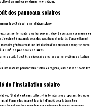
s offrent un meilleur rendement énergétique.
coût des panneaux solaires
iner le coût de votre installation solaire :
eaux sont performants, plus leur prix est élevé. La puissance se mesure en
n d’électricité maximale sous des conditions standards d’ensoleillement.
nécessite généralement une installation d’une puissance comprise entre
à 40 m² de panneaux solaires
.
ntation du toit, il peut être nécessaire d’opter pour un système de fixation
.
des installateurs peuvent varier selon les régions, ainsi que la disponibilité
é de l’installation solaire
bles, l’État et certaines collectivités territoriales proposent des aides
nitial. Parmi elles figurent le crédit d’impôt pour la transition
encore les subventions accordées par certaines régions ou communes.