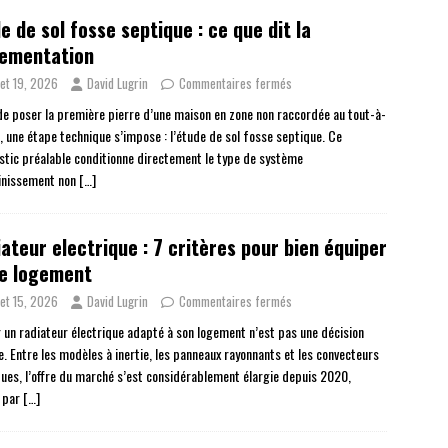
e de sol fosse septique : ce que dit la
lementation
llet 19, 2026
David Lugrin
Commentaires fermés
de poser la première pierre d’une maison en zone non raccordée au tout-à-
t, une étape technique s’impose : l’étude de sol fosse septique. Ce
stic préalable conditionne directement le type de système
inissement non
[…]
ateur electrique : 7 critères pour bien équiper
re logement
llet 15, 2026
David Lugrin
Commentaires fermés
r un radiateur électrique adapté à son logement n’est pas une décision
e. Entre les modèles à inertie, les panneaux rayonnants et les convecteurs
ques, l’offre du marché s’est considérablement élargie depuis 2020,
 par
[…]