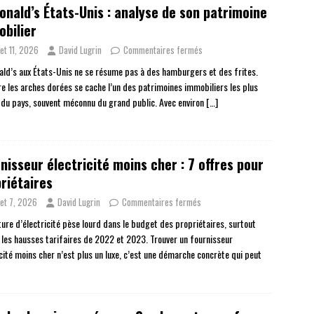
nald’s États-Unis : analyse de son patrimoine
bilier
llet 11, 2026
David Lugrin
Commentaires fermés
ld’s aux États-Unis ne se résume pas à des hamburgers et des frites.
re les arches dorées se cache l’un des patrimoines immobiliers les plus
 du pays, souvent méconnu du grand public. Avec environ
[…]
nisseur électricité moins cher : 7 offres pour
riétaires
llet 7, 2026
David Lugrin
Commentaires fermés
ture d’électricité pèse lourd dans le budget des propriétaires, surtout
 les hausses tarifaires de 2022 et 2023. Trouver un fournisseur
icité moins cher n’est plus un luxe, c’est une démarche concrète qui peut