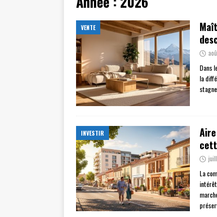
Année :
2026
Maît
VENTE
desc
aoû
Dans l
la dif
stagne
Aire
INVESTIR
cet
jui
La com
intérê
marché
préser