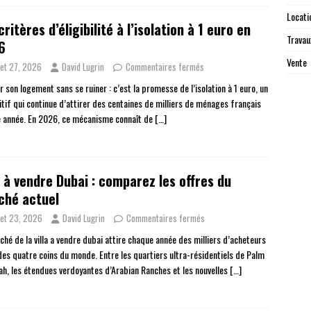
Locati
critères d’éligibilité à l’isolation à 1 euro en
Travau
6
Vente
llet 27, 2026
David Lugrin
Commentaires fermés
 son logement sans se ruiner : c’est la promesse de l’isolation à 1 euro, un
itif qui continue d’attirer des centaines de milliers de ménages français
 année. En 2026, ce mécanisme connaît de
[…]
a à vendre Dubai : comparez les offres du
ché actuel
llet 23, 2026
David Lugrin
Commentaires fermés
ché de la villa a vendre dubai attire chaque année des milliers d’acheteurs
des quatre coins du monde. Entre les quartiers ultra-résidentiels de Palm
ah, les étendues verdoyantes d’Arabian Ranches et les nouvelles
[…]