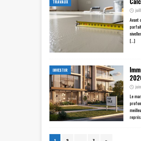
Calc
TRAVAUX
jui
Avant d
parfai
nivell
[…]
Imme
INVESTIR
202
jui
Le mar
profond
meille
représ
1
2
…
7
»