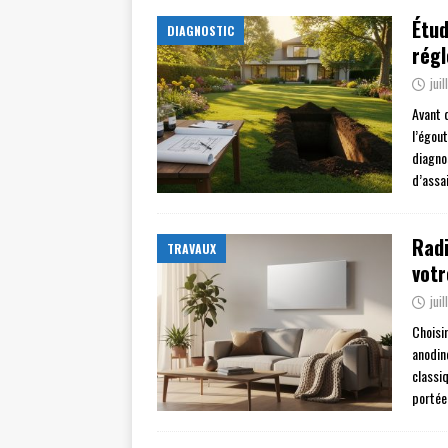
Étud
DIAGNOSTIC
rég
jui
Avant 
l’égou
diagno
d’assa
Radi
TRAVAUX
vot
jui
Choisi
anodin
classi
portée