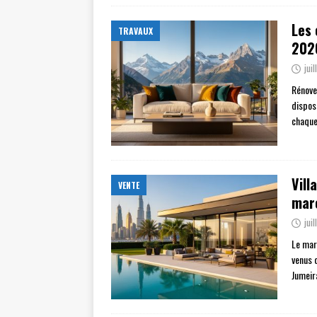
Les 
TRAVAUX
202
jui
Rénover
dispos
chaque
Vill
VENTE
mar
jui
Le mar
venus 
Jumeir