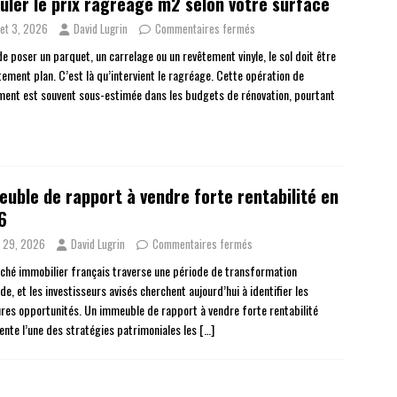
uler le prix ragréage m2 selon votre surface
llet 3, 2026
David Lugrin
Commentaires fermés
e poser un parquet, un carrelage ou un revêtement vinyle, le sol doit être
tement plan. C’est là qu’intervient le ragréage. Cette opération de
ement est souvent sous-estimée dans les budgets de rénovation, pourtant
uble de rapport à vendre forte rentabilité en
6
n 29, 2026
David Lugrin
Commentaires fermés
ché immobilier français traverse une période de transformation
e, et les investisseurs avisés cherchent aujourd’hui à identifier les
ures opportunités. Un immeuble de rapport à vendre forte rentabilité
ente l’une des stratégies patrimoniales les
[…]