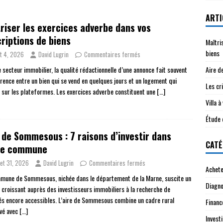
ARTI
riser les exercices adverbe dans vos
riptions de biens
Maîtri
biens
t 4, 2026
David Lugrin
Commentaires fermés
Aire d
e secteur immobilier, la qualité rédactionnelle d’une annonce fait souvent
férence entre un bien qui se vend en quelques jours et un logement qui
Les cri
 sur les plateformes. Les exercices adverbe constituent une
[…]
Villa 
Étude 
 de Sommesous : 7 raisons d’investir dans
CATÉ
te commune
llet 31, 2026
David Lugrin
Commentaires fermés
Achete
mune de Sommesous, nichée dans le département de la Marne, suscite un
Diagno
t croissant auprès des investisseurs immobiliers à la recherche de
s encore accessibles. L’aire de Sommesous combine un cadre rural
Financ
vé avec
[…]
Investi