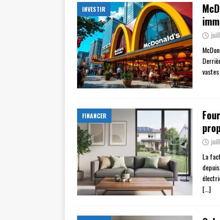
McDo
INVESTIR
immo
jui
McDona
Derriè
vastes
Four
FINANCER
prop
jui
La fac
depuis
électr
[…]