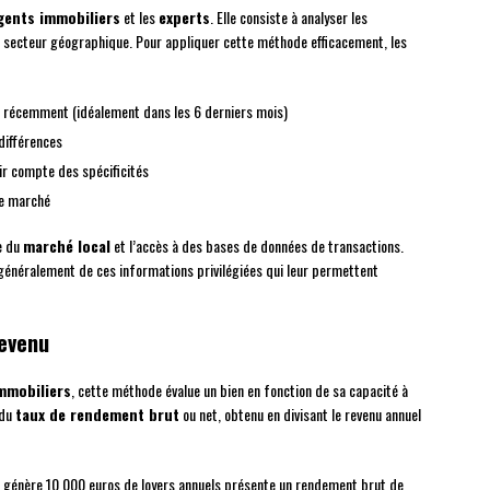
gents immobiliers
et les
experts
. Elle consiste à analyser les
e secteur géographique. Pour appliquer cette méthode efficacement, les
 récemment (idéalement dans les 6 derniers mois)
différences
nir compte des spécificités
le marché
e du
marché local
et l’accès à des bases de données de transactions.
énéralement de ces informations privilégiées qui leur permettent
revenu
immobiliers
, cette méthode évalue un bien en fonction de sa capacité à
 du
taux de rendement brut
ou net, obtenu en divisant le revenu annuel
 génère 10 000 euros de loyers annuels présente un rendement brut de