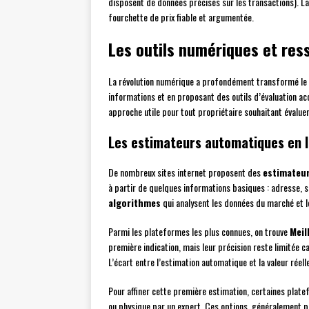
disposent de données précises sur les transactions). La
fourchette de prix fiable et argumentée.
Les outils numériques et ress
La révolution numérique a profondément transformé le 
informations et en proposant des outils d’évaluation ac
approche utile pour tout propriétaire souhaitant évaluer
Les estimateurs automatiques en l
De nombreux sites internet proposent des
estimateu
à partir de quelques informations basiques : adresse, s
algorithmes
qui analysent les données du marché et l
Parmi les plateformes les plus connues, on trouve
Meil
première indication, mais leur précision reste limitée c
L’écart entre l’estimation automatique et la valeur réel
Pour affiner cette première estimation, certaines platef
ou physique par un expert. Ces options, généralement