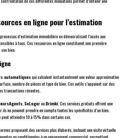
 confrontation de ces différentes évaluations permet d’obtenir une
ources en ligne pour l’estimation
processus d’estimation immobilière en démocratisant l’accès aux
cessibles à tous. Ces ressources en ligne constituent une première
 son bien.
igne
rs automatiques
qui calculent instantanément une valeur approximative
urface, nombre de pièces et type de bien. Ces outils s’appuient sur des
es transactions récentes.
leursAgents
,
SeLoger
ou
Drimki
. Ces services gratuits offrent une
ar ils ne peuvent prendre en compte toutes les spécificités d’un bien.
le peut atteindre 10 à 15% dans certains cas.
ormes proposent des services plus élaborés, incluant une visite virtuelle
 payantes ou conditionnées à un engagement commercial, permettent