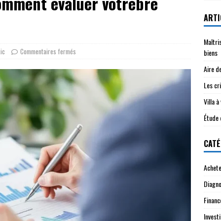
comment évaluer votrebre
ARTI
Maîtri
ic
Commentaires fermés
biens
Aire d
Les cri
Villa 
Étude 
CATÉ
Achete
Diagno
Financ
Investi