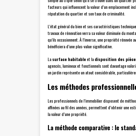
simple au triple selon qu’il se trouve dans un quartier 
facteurs qui influencent la valeur d’un emplacement inc
réputation du quartier et son taux de criminalité.
L’état général du bien et ses caractéristiques techniq
travaux de rénovation verra sa valeur diminuée du mont
qu’ils occasionnent. À l’inverse, une propriété rénovée 
bénéficiera d’une plus-value significative.
La
surface habitable
et la
disposition des pièce
agencés, lumineux et fonctionnels sont davantage valor
un jardin représente un atout considérable, particulièr
Les méthodes professionnell
Les professionnels de l’immobilier disposent de méthod
affinées au fil des années, permettent d’obtenir une es
la valeur d’une propriété.
La méthode comparative : le stan