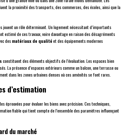
prisé d’une grande ville ou dans une zone rurale moins demandée. Les
luent la proximité des transports, des commerces, des écoles, ainsi que la
ues jouent un rôle déterminant. Un logement nécessitant d’importants
ant estimé de ces travaux, voire davantage en raison des désagréments
avec des
matériaux de qualité
et des équipements modernes
s
constituent des éléments objectifs de l’évaluation. Les espaces bien
isés. La présence d’espaces extérieurs comme un balcon, une terrasse ou
ement dans les zones urbaines denses où ces aménités se font rares.
es d’estimation
es éprouvées pour évaluer les biens avec précision. Ces techniques,
timation fiable qui tient compte de l’ensemble des paramètres influençant
dard du marché