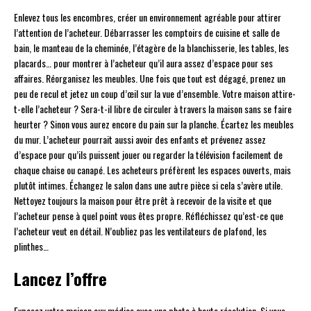
Enlevez tous les encombres, créer un environnement agréable pour attirer
l’attention de l’acheteur. Débarrasser les comptoirs de cuisine et salle de
bain, le manteau de la cheminée, l’étagère de la blanchisserie, les tables, les
placards… pour montrer à l’acheteur qu’il aura assez d’espace pour ses
affaires. Réorganisez les meubles. Une fois que tout est dégagé, prenez un
peu de recul et jetez un coup d’œil sur la vue d’ensemble. Votre maison attire-
t-elle l’acheteur ? Sera-t-il libre de circuler à travers la maison sans se faire
heurter ? Sinon vous aurez encore du pain sur la planche. Écartez les meubles
du mur. L’acheteur pourrait aussi avoir des enfants et prévenez assez
d’espace pour qu’ils puissent jouer ou regarder la télévision facilement de
chaque chaise ou canapé. Les acheteurs préfèrent les espaces ouverts, mais
plutôt intimes. Échangez le salon dans une autre pièce si cela s’avère utile.
Nettoyez toujours la maison pour être prêt à recevoir de la visite et que
l’acheteur pense à quel point vous êtes propre. Réfléchissez qu’est-ce que
l’acheteur veut en détail. N’oubliez pas les ventilateurs de plafond, les
plinthes…
Lancez l’offre
Exposez votre maison aux médias avec une photo à haute résolution. Si vous