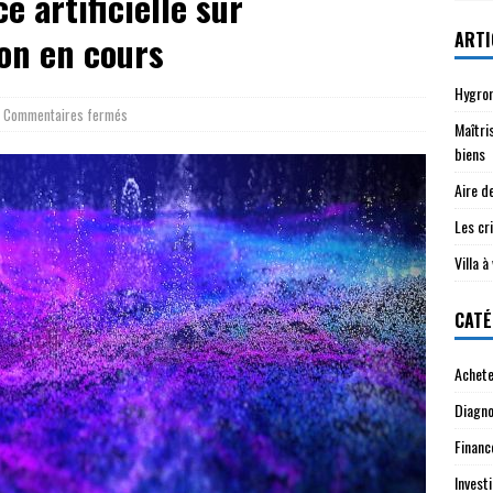
e artificielle sur
ARTI
ion en cours
Hygrom
Commentaires fermés
Maîtri
biens
Aire d
Les cri
Villa 
CATÉ
Achete
Diagno
Financ
Investi