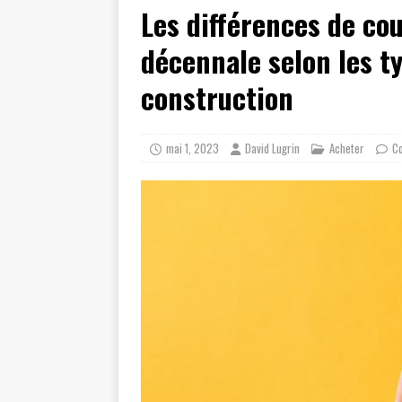
Les différences de co
décennale selon les t
construction
mai 1, 2023
David Lugrin
Acheter
C