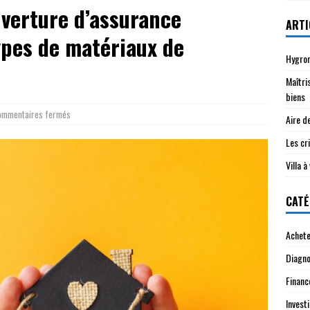
uverture d’assurance
ARTI
ypes de matériaux de
Hygrom
Maîtri
biens
ommentaires fermés
Aire d
Les cri
Villa 
CATÉ
Achete
Diagno
Financ
Investi