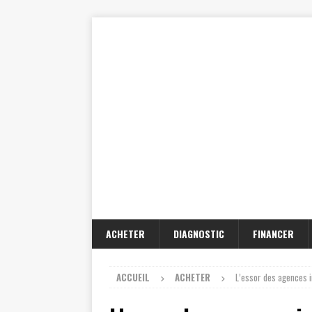
ACHETER
DIAGNOSTIC
FINANCER
ACCUEIL
ACHETER
L’essor des agences i