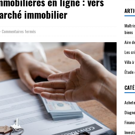
mmobilières en ligne : vers
ARTI
marché immobilier
Maîtri
Commentaires fermés
biens
Aire d
Les cri
Villa 
Étude 
CATÉ
Achete
Diagno
Financ
Investi