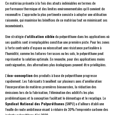
Ce matériau présente à la fois des atouts indéniables en termes de
performance thermique et des limites environnementales qu’il convient de
reconnaître. L’approche la plus pertinente consiste à adopter une utilisation
raisonnée, qui maximise les bénéfices de ce matériau tout en minimisant ses
inconvénients.
Une stratégie d’
utilisation ciblée
du polyuréthane dans les applications où
ses qualités sont irremplaçables constitue une première piste. Pour les zones
à forte contrainte d’espace ou nécessitant une résistance particulière à
l’humidité, comme les toitures-terrasses ou les sols, le polyuréthane peut
représenter la solution optimale. En revanche, pour des applications moins
contraignantes, des alternatives plus écologiques peuvent être privilégiées.
L’
éco-conception
des produits à base de polyuréthane progresse
rapidement. Les fabricants travaillent sur plusieurs axes d’amélioration:
l’incorporation de matières premières biosourcées, la réduction des
émissions lors de la fabrication, l’élimination des additifs les plus
problématiques et la conception facilitant le démontage et le recyclage. Le
Syndicat National des Polyuréthanes
(SNPU) a d’ailleurs établi une
feuille de route ambitieuse visant à réduire de 30% l’empreinte carbone des
isolants polyuréthane d’ici 2030.