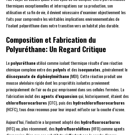
thermiques exceptionnelles et interrogations sur sa production, son
utilisation et sa fin de vie, il devient nécessaire d’examiner objectivement les
faits pour comprendre les véritables implications environnementales de
l’isolant polyuréthane dans notre transition vers un habitat plus durable.
Composition et Fabrication du
Polyuréthane: Un Regard Critique
Le
polyuréthane
utilisé comme isolant thermique résulte d’une réaction
chimique complexe entre des
polyols
et des
isocyanates
, généralement le
diisocyanate de diphénylméthane
(MDI). Cette réaction produit une
mousse alvéolaire rigide dont les propriétés isolantes proviennent
principalement de l’air ou du gaz emprisonné dans ses cellules fermées. La
fabrication inclut des
agents d’expansion
qui, historiquement, étaient des
chlorofluorocarbures
(CFC), puis des
hydrochlorofluorocarbures
(HCFC), tous deux reconnus pour leur impact néfaste sur la couche d’ozone.
Aujourd’hui, l’industrie a largement adopté des
hydrofluorocarbures
(HFC) ou, plus récemment, des
hydrofluoroléfines
(HFO) comme agents