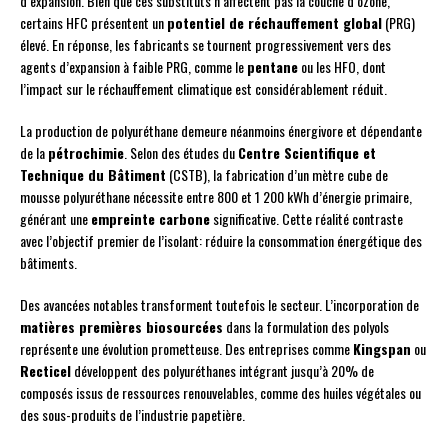
d’expansion. Bien que ces substituts n’affectent pas la couche d’ozone,
certains HFC présentent un
potentiel de réchauffement global
(PRG)
élevé. En réponse, les fabricants se tournent progressivement vers des
agents d’expansion à faible PRG, comme le
pentane
ou les HFO, dont
l’impact sur le réchauffement climatique est considérablement réduit.
La production de polyuréthane demeure néanmoins énergivore et dépendante
de la
pétrochimie
. Selon des études du
Centre Scientifique et
Technique du Bâtiment
(CSTB), la fabrication d’un mètre cube de
mousse polyuréthane nécessite entre 800 et 1 200 kWh d’énergie primaire,
générant une
empreinte carbone
significative. Cette réalité contraste
avec l’objectif premier de l’isolant: réduire la consommation énergétique des
bâtiments.
Des avancées notables transforment toutefois le secteur. L’incorporation de
matières premières biosourcées
dans la formulation des polyols
représente une évolution prometteuse. Des entreprises comme
Kingspan
ou
Recticel
développent des polyuréthanes intégrant jusqu’à 20% de
composés issus de ressources renouvelables, comme des huiles végétales ou
des sous-produits de l’industrie papetière.