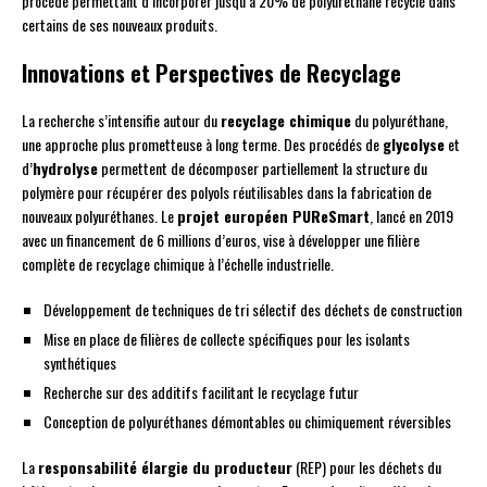
procédé permettant d’incorporer jusqu’à 20% de polyuréthane recyclé dans
certains de ses nouveaux produits.
Innovations et Perspectives de Recyclage
La recherche s’intensifie autour du
recyclage chimique
du polyuréthane,
une approche plus prometteuse à long terme. Des procédés de
glycolyse
et
d’
hydrolyse
permettent de décomposer partiellement la structure du
polymère pour récupérer des polyols réutilisables dans la fabrication de
nouveaux polyuréthanes. Le
projet européen PUReSmart
, lancé en 2019
avec un financement de 6 millions d’euros, vise à développer une filière
complète de recyclage chimique à l’échelle industrielle.
Développement de techniques de tri sélectif des déchets de construction
Mise en place de filières de collecte spécifiques pour les isolants
synthétiques
Recherche sur des additifs facilitant le recyclage futur
Conception de polyuréthanes démontables ou chimiquement réversibles
La
responsabilité élargie du producteur
(REP) pour les déchets du