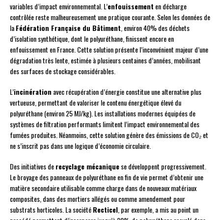
variables d’impact environnemental. L’
enfouissement
en décharge
contrôlée reste malheureusement une pratique courante. Selon les données de
la
Fédération Française du Bâtiment
, environ 40% des déchets
d’isolation synthétique, dont le polyuréthane, finissent encore en
enfouissement en France. Cette solution présente l’inconvénient majeur d’une
dégradation très lente, estimée à plusieurs centaines d’années, mobilisant
des surfaces de stockage considérables.
L’
incinération
avec récupération d’énergie constitue une alternative plus
vertueuse, permettant de valoriser le contenu énergétique élevé du
polyuréthane (environ 25 MJ/kg). Les installations modernes équipées de
systèmes de filtration performants limitent l’impact environnemental des
fumées produites. Néanmoins, cette solution génère des émissions de CO₂ et
ne s’inscrit pas dans une logique d’économie circulaire.
Des initiatives de
recyclage mécanique
se développent progressivement.
Le broyage des panneaux de polyuréthane en fin de vie permet d’obtenir une
matière secondaire utilisable comme charge dans de nouveaux matériaux
composites, dans des mortiers allégés ou comme amendement pour
substrats horticoles. La société
Recticel
, par exemple, a mis au point un