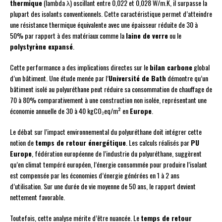
thermique
(lambda λ) oscillant entre 0,022 et 0,028 W/m.K, il surpasse la
plupart des isolants conventionnels. Cette caractéristique permet d’atteindre
une résistance thermique équivalente avec une épaisseur réduite de 30 à
50% par rapport à des matériaux comme la
laine de verre
ou le
polystyrène expansé
.
Cette performance a des implications directes sur le
bilan carbone
global
d’un bâtiment. Une étude menée par l’
Université de Bath
démontre qu’un
bâtiment isolé au polyuréthane peut réduire sa consommation de chauffage de
70 à 80% comparativement à une construction non isolée, représentant une
économie annuelle de 30 à 40 kgCO₂eq/m² en
Europe
.
Le débat sur l’impact environnemental du polyuréthane doit intégrer cette
notion de
temps de retour énergétique
. Les calculs réalisés par
PU
Europe
, fédération européenne de l’industrie du polyuréthane, suggèrent
qu’en climat tempéré européen, l’énergie consommée pour produire l’isolant
est compensée par les économies d’énergie générées en 1 à 2 ans
d’utilisation. Sur une durée de vie moyenne de 50 ans, le rapport devient
nettement favorable.
Toutefois, cette analyse mérite d’être nuancée. Le
temps de retour