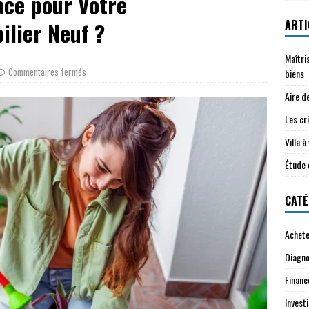
ace pour Votre
ARTI
lier Neuf ?
Maîtri
Commentaires fermés
biens
Aire d
Les cri
Villa 
Étude 
CATÉ
Achete
Diagno
Financ
Investi