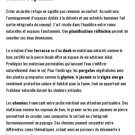
Créer un jardin-refuge ne signifie pas renoncer au confort. Au contraire,
l’aménagement d’espaces dédiés à la détente et aux activités humaines fait
partie intégrante du concept. L’art réside dans l’équilibre entre zones
naturelles et espaces fonctionnels. Une
planification réfléchie
permet de
concilier ces deux dimensions.
La création d’une
terrasse
ou d’un
deck
en matériaux naturels comme le
bois certifié ou la pierre locale offre un espace de vie extérieur idéal.
Privilégiez les matériaux perméables qui laissent l’eau s’infiltrer
naturellement dans le sol. Pour l’ombrage, les
pergolas
végétalisées avec
des plantes grimpantes comme la
glycine
, le
jasmin
ou la
vigne vierge
combinent protection solaire et habitat pour la faune, tout en apportant une
fraîcheur naturelle durant les chaleurs estivales.
Les
chemins
traversant votre jardin méritent une attention particulière. Des
matériaux comme les copeaux de bois, le gravier ou les pas japonais en pierre
permettent de circuler sans compacter le sol tout en s’intégrant
harmonieusement au paysage. Ces chemins peuvent serpenter entre
différentes zones thématiques, créant ainsi un parcours de découverte à