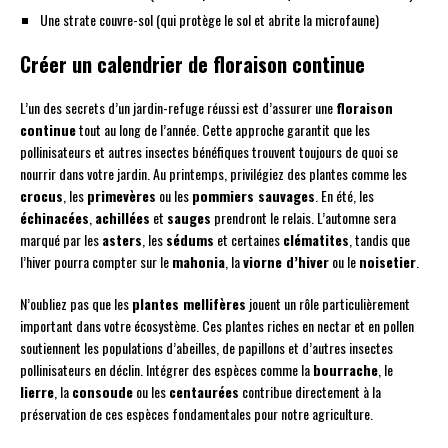
Une strate couvre-sol (qui protège le sol et abrite la microfaune)
Créer un calendrier de floraison continue
L’un des secrets d’un jardin-refuge réussi est d’assurer une
floraison
continue
tout au long de l’année. Cette approche garantit que les
pollinisateurs et autres insectes bénéfiques trouvent toujours de quoi se
nourrir dans votre jardin. Au printemps, privilégiez des plantes comme les
crocus
, les
primevères
ou les
pommiers sauvages
. En été, les
échinacées
,
achillées
et
sauges
prendront le relais. L’automne sera
marqué par les
asters
, les
sédums
et certaines
clématites
, tandis que
l’hiver pourra compter sur le
mahonia
, la
viorne d’hiver
ou le
noisetier
.
N’oubliez pas que les
plantes mellifères
jouent un rôle particulièrement
important dans votre écosystème. Ces plantes riches en nectar et en pollen
soutiennent les populations d’abeilles, de papillons et d’autres insectes
pollinisateurs en déclin. Intégrer des espèces comme la
bourrache
, le
lierre
, la
consoude
ou les
centaurées
contribue directement à la
préservation de ces espèces fondamentales pour notre agriculture.