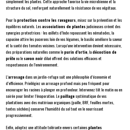
simplement les plantes. Cette approche favorise la vie microbienne et la
structure du sol, renforçant naturellement la résistance de vos végétaux.
Pour la
protection contre les ravageurs
, misez sur la prévention et les
équilibres naturels. Les
associations de plantes
judicieuses créent des
synergies protectrices : les œillets d’Inde repoussent les nématodes, la
capucine attire les pucerons loin de vos légumes, le basilic améliore la saveur
et la santé des tomates voisines. Lorsqu’une intervention devient nécessaire,
des préparations naturelles comme le
purin d’ortie
, la
décoction de
prêle
ou le
savon noir
dilué offrent des solutions efficaces et
respectueuses de l’environnement.
L’
arrosage
dans un jardin-refuge suit une philosophie d’économie et
d’efficience. Privilégiez un arrosage profond mais peu fréquent pour
encourager les racines à plonger en profondeur. Intervenez tôt le matin ou en
soirée pour limiter l’évaporation. Le
paillage
systématique de vos
plantations avec des matériaux organiques (paille, BRF, feuilles mortes,
tontes séchées) conserve l’humidité du sol tout en le nourrissant
progressivement.
Enfin, adoptez une attitude tolérante envers certaines
plantes