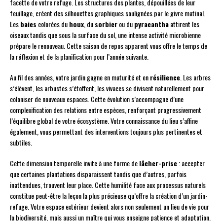
facette de votre refuge. Les structures des plantes, dépouillées de leur
feuillage, créent des silhouettes graphiques soulignées par le givre matinal.
Les
baies
colorées du
houx
, du
sorbier
ou du
pyracantha
attirent les
oiseaux tandis que sous la surface du sol, une intense activité microbienne
prépare le renouveau. Cette saison de repos apparent vous offre le temps de
la réflexion et de la planification pour l’année suivante.
Au fil des années, votre jardin gagne en maturité et en
résilience
. Les arbres
s’élèvent, les arbustes s’étoffent, les vivaces se divisent naturellement pour
coloniser de nouveaux espaces. Cette évolution s’accompagne d’une
complexification des relations entre espèces, renforçant progressivement
l’équilibre global de votre écosystème. Votre connaissance du lieu s’affine
également, vous permettant des interventions toujours plus pertinentes et
subtiles.
Cette dimension temporelle invite à une forme de
lâcher-prise
: accepter
que certaines plantations disparaissent tandis que d’autres, parfois
inattendues, trouvent leur place. Cette humilité face aux processus naturels
constitue peut-être la leçon la plus précieuse qu’offre la création d’un jardin-
refuge. Votre espace extérieur devient alors non seulement un lieu de vie pour
la biodiversité, mais aussi un maître qui vous enseigne patience et adaptation.