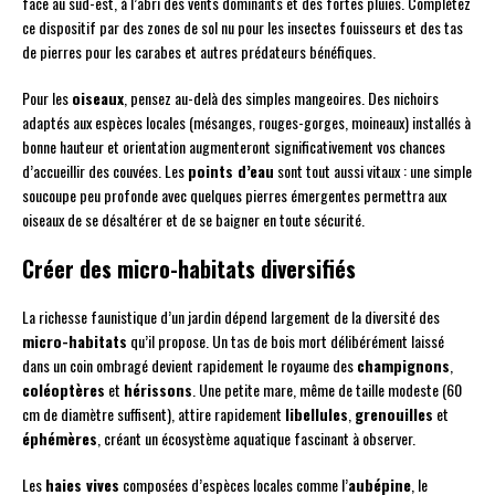
face au sud-est, à l’abri des vents dominants et des fortes pluies. Complétez
ce dispositif par des zones de sol nu pour les insectes fouisseurs et des tas
de pierres pour les carabes et autres prédateurs bénéfiques.
Pour les
oiseaux
, pensez au-delà des simples mangeoires. Des nichoirs
adaptés aux espèces locales (mésanges, rouges-gorges, moineaux) installés à
bonne hauteur et orientation augmenteront significativement vos chances
d’accueillir des couvées. Les
points d’eau
sont tout aussi vitaux : une simple
soucoupe peu profonde avec quelques pierres émergentes permettra aux
oiseaux de se désaltérer et de se baigner en toute sécurité.
Créer des micro-habitats diversifiés
La richesse faunistique d’un jardin dépend largement de la diversité des
micro-habitats
qu’il propose. Un tas de bois mort délibérément laissé
dans un coin ombragé devient rapidement le royaume des
champignons
,
coléoptères
et
hérissons
. Une petite mare, même de taille modeste (60
cm de diamètre suffisent), attire rapidement
libellules
,
grenouilles
et
éphémères
, créant un écosystème aquatique fascinant à observer.
Les
haies vives
composées d’espèces locales comme l’
aubépine
, le