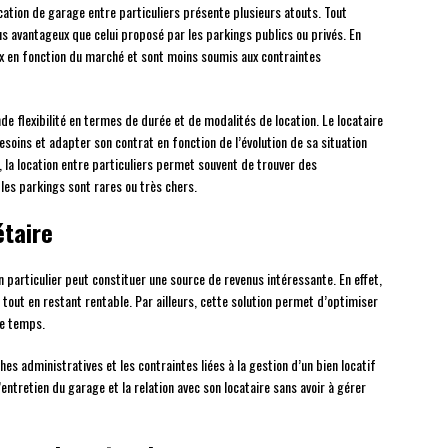
cation de garage entre particuliers présente plusieurs atouts. Tout
us avantageux que celui proposé par les parkings publics ou privés. En
rix en fonction du marché et sont moins soumis aux contraintes
de flexibilité en termes de durée et de modalités de location. Le locataire
besoins et adapter son contrat en fonction de l’évolution de sa situation
la location entre particuliers permet souvent de trouver des
es parkings sont rares ou très chers.
étaire
 un particulier peut constituer une source de revenus intéressante. En effet,
f tout en restant rentable. Par ailleurs, cette solution permet d’optimiser
 le temps.
hes administratives et les contraintes liées à la gestion d’un bien locatif
’entretien du garage et la relation avec son locataire sans avoir à gérer