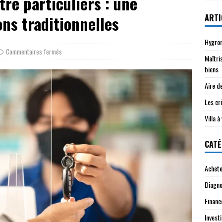
re particuliers : une
ARTI
ons traditionnelles
Hygrom
Commentaires fermés
Maîtri
biens
Aire d
Les cri
Villa 
CATÉ
Achete
Diagno
Financ
Investi