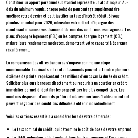
Constituer un apport personnel substantiel représente un atout majeur. Au-
delà du minimum requis, chaque point de pourcentage supplémentaire
améliore votre dossier et peut justifier un taux d’intérêt réduit. Si vous
planifiez un achat pour 2026, intensifier votre effort d’épargne dès
maintenant maximise vos chances d’obtenir des conditions avantageuses. Les
plans d’épargne logement (PEL) ou les comptes épargne logement (CEL),
malgré leurs rendements modestes, démontrent votre capacité à épargner
régulièrement.
La comparaison des offres bancaires s’impose comme une étape
incontournable. Les écarts entre établissements peuvent atteindre plusieurs
dixièmes de points, représentant des milliers d’euros sur la durée du crédit.
Solliciter plusieurs banques directement ou recourir à un courtier en crédit
immobilier permet d’identifier les propositions les plus compétitives. Les
courtiers disposent d’accords préférentiels avec certains établissements et
peuvent négocier des conditions difficiles à obtenir individuellement.
Voici les critères essentiels à considérer lors de votre démarche :
Le taux nominal du crédit, qui détermine le coût de base de votre emprunt
Le TAEG, indicateur global incluant tous les frais annexes et l’assurance