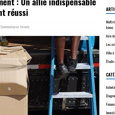
nt : Un allié indispensable
ARTI
t réussi
Maîtri
Commentaires fermés
biens
Aire d
Les cri
Villa 
Étude 
CATÉ
Achete
Diagno
Financ
Investi