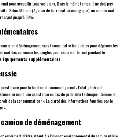
grand pour accueillir tous vos biens. Dans le même temps, il ne doit pas
oûts. Selon l’Ademe (Agence de la transition écologique), un camion mal
arburant jusqu’à 30%.
plémentaires
 assurer un déménagement sans tracas. Entre les diables pour déplacer les
t matelas ou encore les sangles pour sécuriser le tout pendant le
es
équipements supplémentaires
.
éussie
prestataire pour la location du camion figurent : l’état général du
existence ou non d’une assistance en cas de problème technique. Comme le
 droit de la consommation : « La clarté des informations fournies par le
se ».
u camion de déménagement
nt également d’être attentif à l’impact environnemental du camion utilisé