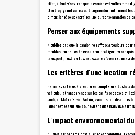
effet, il faut s’assurer que le camion est suffisamment 
être trop grand au risque d’augmenter inutilement les c
dimensionné peut entraîner une surconsommation de c
Penser aux équipements sup
N’oubliez pas que le camion ne suffit pas toujours pour
meubles lourds, les housses pour protéger les canapés e
transport, il est parfois nécessaire d’avoir recours à d
Les critères d’une location r
Parmi les critères à prendre en compte lors du choix du 
véhicule, la transparence sur les tarifs proposés et l’
souligne Maître Xavier Autain, avocat spécialisé dans le
loueur est essentielle pour éviter toute mauvaise surpri
L’impact environnemental d
Au-delà des aspects pratiques et économiques, il convie