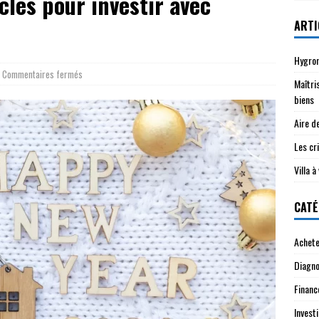
clés pour investir avec
ARTI
Hygrom
Commentaires fermés
Maîtri
biens
Aire d
Les cri
Villa 
CATÉ
Achete
Diagno
Financ
Investi