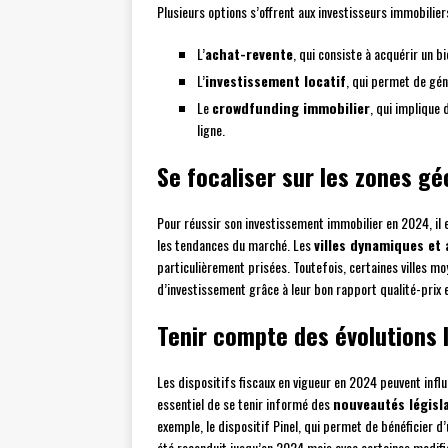
Plusieurs options s’offrent aux investisseurs immobiliers
L’
achat-revente
, qui consiste à acquérir un b
L’
investissement locatif
, qui permet de gén
Le
crowdfunding immobilier
, qui implique
ligne.
Se focaliser sur les zones g
Pour réussir son investissement immobilier en 2024, il
les tendances du marché. Les
villes dynamiques et 
particulièrement prisées. Toutefois, certaines villes m
d’investissement grâce à leur bon rapport qualité-prix 
Tenir compte des évolutions l
Les dispositifs fiscaux en vigueur en 2024 peuvent influ
essentiel de se tenir informé des
nouveautés législa
exemple, le dispositif Pinel, qui permet de bénéficier d’
été reconduit jusqu’en 2024 mais avec certaines modifi